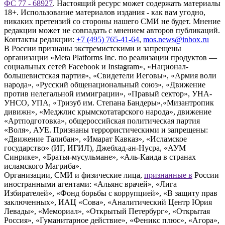
ФС 77 - 68927
. Настоящий ресурс может содержать материалы
18+. Использование материалов издания - как вам угодно,
никаких претензий со стороны нашего СМИ не будет. Мнение
редакции может не совпадать с мнением авторов публикаций.
Контакты редакции:
+7 (495) 765-41-64
,
mos.news@inbox.ru
В России признаны экстремистскими и запрещены
организации «Meta Platforms Inc. по реализации продуктов —
социальных сетей Facebook и Instagram», «Национал-
большевистская партия», «Свидетели Иеговы», «Армия воли
народа», «Русский общенациональный союз», «Движение
против нелегальной иммиграции», «Правый сектор», УНА-
УНСО, УПА, «Тризуб им. Степана Бандеры»,«Мизантропик
дивижн», «Меджлис крымскотатарского народа», движение
«Артподготовка», общероссийская политическая партия
«Воля», АУЕ. Признаны террористическими и запрещены:
«Движение Талибан», «Имарат Кавказ», «Исламское
государство» (ИГ, ИГИЛ), Джебхад-ан-Нусра, «АУМ
Синрике», «Братья-мусульмане», «Аль-Каида в странах
исламского Магриба».
Организации, СМИ и физические лица,
признанные в
России
иностранными агентами: «Альянс врачей», «Лига
Избирателей», «Фонд борьбы с коррупцией», «В защиту прав
заключенных», ИАЦ «Сова», «Аналитический Центр Юрия
Левады», «Мемориал», «Открытый Петербург», «Открытая
Россия», «Гуманитарное действие», «Феникс плюс», «Агора»,