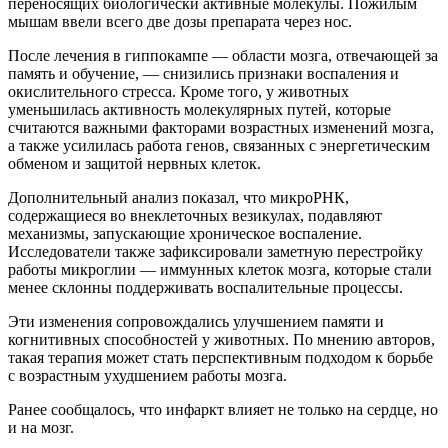
переносящих биологически активные молекулы. Пожилым
мышам ввели всего две дозы препарата через нос.
После лечения в гиппокампе — области мозга, отвечающей за
память и обучение, — снизились признаки воспаления и
окислительного стресса. Кроме того, у животных
уменьшилась активность молекулярных путей, которые
считаются важными факторами возрастных изменений мозга,
а также усилилась работа генов, связанных с энергетическим
обменом и защитой нервных клеток.
Дополнительный анализ показал, что микроРНК,
содержащиеся во внеклеточных везикулах, подавляют
механизмы, запускающие хроническое воспаление.
Исследователи также зафиксировали заметную перестройку
работы микроглии — иммунных клеток мозга, которые стали
менее склонны поддерживать воспалительные процессы.
Эти изменения сопровождались улучшением памяти и
когнитивных способностей у животных. По мнению авторов,
такая терапия может стать перспективным подходом к борьбе
с возрастным ухудшением работы мозга.
Ранее сообщалось, что инфаркт влияет не только на сердце, но
и на мозг.