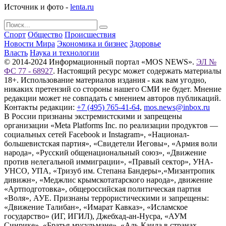
Источник и фото -
lenta.ru
Спорт
Общество
Происшествия
Новости Мира
Экономика и бизнес
Здоровье
Власть
Наука и технологии
© 2014-2024 Информационный портал «MOS NEWS».
ЭЛ №
ФС 77 - 68927
. Настоящий ресурс может содержать материалы
18+. Использование материалов издания - как вам угодно,
никаких претензий со стороны нашего СМИ не будет. Мнение
редакции может не совпадать с мнением авторов публикаций.
Контакты редакции:
+7 (495) 765-41-64
,
mos.news@inbox.ru
В России признаны экстремистскими и запрещены
организации «Meta Platforms Inc. по реализации продуктов —
социальных сетей Facebook и Instagram», «Национал-
большевистская партия», «Свидетели Иеговы», «Армия воли
народа», «Русский общенациональный союз», «Движение
против нелегальной иммиграции», «Правый сектор», УНА-
УНСО, УПА, «Тризуб им. Степана Бандеры»,«Мизантропик
дивижн», «Меджлис крымскотатарского народа», движение
«Артподготовка», общероссийская политическая партия
«Воля», АУЕ. Признаны террористическими и запрещены:
«Движение Талибан», «Имарат Кавказ», «Исламское
государство» (ИГ, ИГИЛ), Джебхад-ан-Нусра, «АУМ
Синрике», «Братья-мусульмане», «Аль-Каида в странах