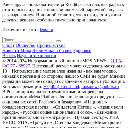
Ранее другая пользовательница Reddit рассказала, как радость
от второго свидания с понравившимся ей парнем обернулась
разочарованием. Причиной стало то, что в ожидании ужина
девушка решила особенно тщательно принарядиться.
Источник и фото -
lenta.ru
Спорт
Общество
Происшествия
Новости Мира
Экономика и бизнес
Здоровье
Власть
Наука и технологии
© 2014-2024 Информационный портал «MOS NEWS».
ЭЛ №
ФС 77 - 68927
. Настоящий ресурс может содержать материалы
18+. Использование материалов издания - как вам угодно,
никаких претензий со стороны нашего СМИ не будет. Мнение
редакции может не совпадать с мнением авторов публикаций.
Контакты редакции:
+7 (495) 765-41-64
,
mos.news@inbox.ru
В России признаны экстремистскими и запрещены
организации «Meta Platforms Inc. по реализации продуктов —
социальных сетей Facebook и Instagram», «Национал-
большевистская партия», «Свидетели Иеговы», «Армия воли
народа», «Русский общенациональный союз», «Движение
против нелегальной иммиграции», «Правый сектор», УНА-
УНСО, УПА, «Тризуб им. Степана Бандеры»,«Мизантропик
дивижн», «Меджлис крымскотатарского народа», движение