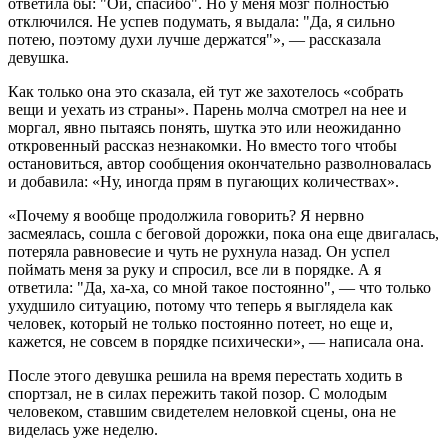
ответила бы: "Ой, спасибо". Но у меня мозг полностью
отключился. Не успев подумать, я выдала: "Да, я сильно
потею, поэтому духи лучше держатся"», — рассказала
девушка.
Как только она это сказала, ей тут же захотелось «собрать
вещи и уехать из страны». Парень молча смотрел на нее и
моргал, явно пытаясь понять, шутка это или неожиданно
откровенный рассказ незнакомки. Но вместо того чтобы
остановиться, автор сообщения окончательно разволновалась
и добавила: «Ну, иногда прям в пугающих количествах».
«Почему я вообще продолжила говорить? Я нервно
засмеялась, сошла с беговой дорожки, пока она еще двигалась,
потеряла равновесие и чуть не рухнула назад. Он успел
поймать меня за руку и спросил, все ли в порядке. А я
ответила: "Да, ха-ха, со мной такое постоянно", — что только
ухудшило ситуацию, потому что теперь я выглядела как
человек, который не только постоянно потеет, но еще и,
кажется, не совсем в порядке психически», — написала она.
После этого девушка решила на время перестать ходить в
спортзал, не в силах пережить такой позор. С молодым
человеком, ставшим свидетелем неловкой сцены, она не
виделась уже неделю.