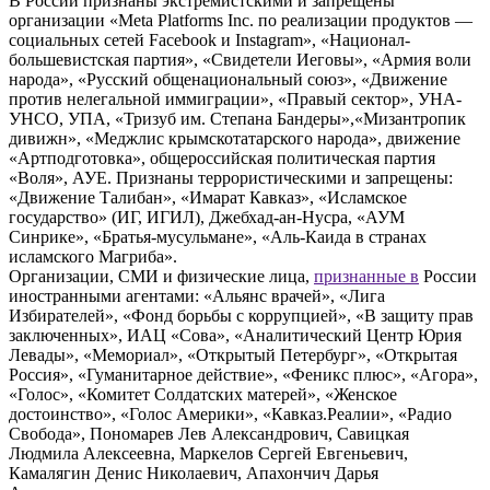
В России признаны экстремистскими и запрещены
организации «Meta Platforms Inc. по реализации продуктов —
социальных сетей Facebook и Instagram», «Национал-
большевистская партия», «Свидетели Иеговы», «Армия воли
народа», «Русский общенациональный союз», «Движение
против нелегальной иммиграции», «Правый сектор», УНА-
УНСО, УПА, «Тризуб им. Степана Бандеры»,«Мизантропик
дивижн», «Меджлис крымскотатарского народа», движение
«Артподготовка», общероссийская политическая партия
«Воля», АУЕ. Признаны террористическими и запрещены:
«Движение Талибан», «Имарат Кавказ», «Исламское
государство» (ИГ, ИГИЛ), Джебхад-ан-Нусра, «АУМ
Синрике», «Братья-мусульмане», «Аль-Каида в странах
исламского Магриба».
Организации, СМИ и физические лица,
признанные в
России
иностранными агентами: «Альянс врачей», «Лига
Избирателей», «Фонд борьбы с коррупцией», «В защиту прав
заключенных», ИАЦ «Сова», «Аналитический Центр Юрия
Левады», «Мемориал», «Открытый Петербург», «Открытая
Россия», «Гуманитарное действие», «Феникс плюс», «Агора»,
«Голос», «Комитет Солдатских матерей», «Женское
достоинство», «Голос Америки», «Кавказ.Реалии», «Радио
Свобода», Пономарев Лев Александрович, Савицкая
Людмила Алексеевна, Маркелов Сергей Евгеньевич,
Камалягин Денис Николаевич, Апахончич Дарья