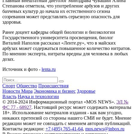
Главный внештатный диетолог Минздрава Чувашии Алина
Степанова отметила, что употребление арбузов и других
бахчевых культур до начала их естественного сезона
созревания может представлять серьезную опасность для
здоровья.
Ранее доцент кафедры общей биологии и биоэкологии
Государственного университета просвещения, биолог
Виталий Наполов рассказал «Ленте.ру», что в майских
арбузах может содержаться повышенное количество нитратов.
По мнению эксперта, нитраты вредны для человека в любых
дозах.
Источник и фото -
lenta.ru
Спорт
Общество
Происшествия
Новости Мира
Экономика и бизнес
Здоровье
Власть
Наука и технологии
© 2014-2024 Информационный портал «MOS NEWS».
ЭЛ №
ФС 77 - 68927
. Настоящий ресурс может содержать материалы
18+. Использование материалов издания - как вам угодно,
никаких претензий со стороны нашего СМИ не будет. Мнение
редакции может не совпадать с мнением авторов публикаций.
Контакты редакции:
+7 (495) 765-41-64
,
mos.news@inbox.ru